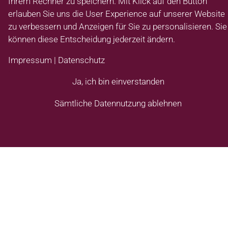
Ihrem Rechner zu speichern. Mit Klick auf den Button
erlauben Sie uns die User Experience auf unserer Website
zu verbessern und Anzeigen für Sie zu personalisieren. Sie
können diese Entscheidung jederzeit ändern.
Ein Auszug unserer Lila
Impressum
|
Datenschutz
Leistungen
Ja, ich bin einverstanden
Sämtliche Datennutzung ablehnen
Lila für den Haushalt
Reinigung der Wohnung, Müllentsorgung
Geschirr spülen, Wäsche waschen
Bettzeug wechseln