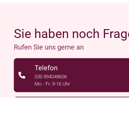
Sie haben noch Frag
Rufen Sie uns gerne an
Telefon
030 994048606
Mo - Fr. 9-16 Uhr
E-Mail
schreiben Sie uns an:
i
nfo@lila-hilft.de